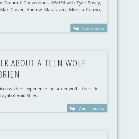
for Dream It Conventions' #BHF4 with Tyler Posey,
, Max Carver, Andrew Matarazzo, Melissa Ponzio,
Voir la vidéo
ALK ABOUT A TEEN WOLF
BRIEN
scuss their experience on #teenwolf : their first
ayal of Void Stiles.
Voir l'interview