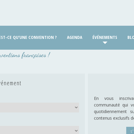
EST-CE QU’UNE CONVENTION ?
AGENDA
ÉVÉNEMENTS
BL
nventions françaises !
événement
En vous inscri
communauté qui vo
quotidiennement s
contenus exclusifs d
s