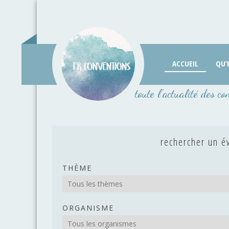
Passer
au
contenu
ACCUEIL
QU’
toute l'actualité des co
rechercher un 
THÈME
ORGANISME