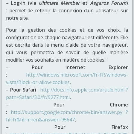
–
Log-in (via
Ultimate Member
et
Asgaros Forum
)
:
permet de retenir la connexion d’un utilisateur sur
notre site.
Pour la gestion des cookies et de vos choix, la
configuration de chaque navigateur est différente. Elle
est décrite dans le menu d’aide de votre navigateur,
qui vous permettra de savoir de quelle manière
modifier vos souhaits en matière de cookies :
–
Pour Internet Explorer
:
http://windows.microsoft.com/fr-FR/windows-
vista/Block-or-allow-cookies
,
–
Pour Safari :
http://docs.info.apple.com/article.html ?
path=Safari/3.0/fr/9277.html
,
–
Pour Chrome
:
http://support.google.com/chrome/bin/answer.py ?
hl=fr&hlrm=en&answer=95647
,
–
Pour Firefox