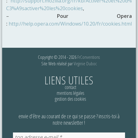
:
http://support.mozilla.org/fr/kb/Activer%20et%20d%
C3%A9sactiver%20les%20cookies
,
–
Pour Opera
:
http://help.opera.com/Windows/10.20/fr/cookies.html
Copyright © 2014 - 2026
FrConventions
Site Web réalisé par
Virginie Duboc
LIENS UTILES
contact
mentions légales
gestion des cookies
envie d’être au courant de ce qui se passe ? inscris-toi à
notre newsletter !
Ton