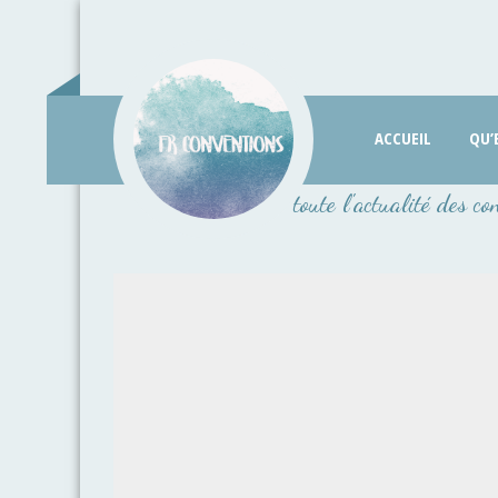
Passer
au
contenu
ACCUEIL
QU’
toute l'actualité des co