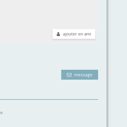
ajouter en ami
message
re